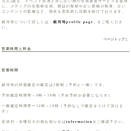
万人)超え、イベント出演と共に占い師の出張派遣サービスを提供
し、メディアの出取材出演、雑誌の取材や占い原稿の執筆、占い
コンテンツの監修など、現在も意欲的に活動を続けております。
銀河玲について詳しくは「
銀河玲profile page
」をご覧くださ
い。
ページトップ△
営業時間と料金
営業時間
銀河玲の対面鑑定の鑑定は2部制（予約と一般）です。
予約鑑定時間帯―9時～14時（予め予約が必要になりす）
一般鑑定時間帯ー14時～19時（予約なしで鑑定をうけて頂けま
す）
定休日：水曜日その他お知らせは
information
をご確認下さい。