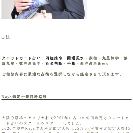
占法
タロットカード占い
・
四柱推命
・
開運風水
・家相・九星気学・紫
白九星・数理運命学・
姓名判断
・
手相
・西洋占星術etc
ご相談内容に最適な占術を選択しながら鑑定させて頂きます。
Rays鑑定士銀河玲略歴
大阪心斎橋のアメリカ村で2001年に占いの対面鑑定とタロットカ
ード占いのスクールをスタートしました。
2020年現在Raysでの推定鑑定人数は25万人(実質推定鑑定人数45