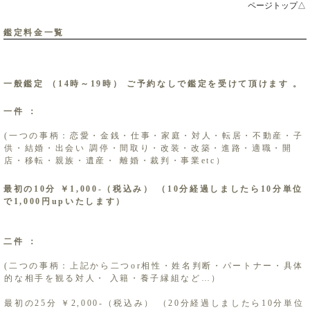
ページトップ△
鑑定料金一覧
一般鑑定 ​（14時～19時） ご予約なしで鑑定を受けて頂けます 。
一件 ：
(一つの事柄：恋愛・金銭・仕事・家庭・対人・転居・不動産・子
供・結婚・出会い 調停・間取り・改装・改築・進路・適職・開
店・移転・親族・遺産・ ​ 離婚・裁判・事業etc）
最初の10分 ￥1,000-（税込み） （10分経過しましたら10分単位
で1,000円upいたします） ​
二件 ：
(二つの事柄：上記から二つor相性・姓名判断・パートナー・具体
的な相手を観る対人・ 入籍・養子縁組など…）
最初の25分 ￥2,000-（税込み） （20分経過しましたら10分単位