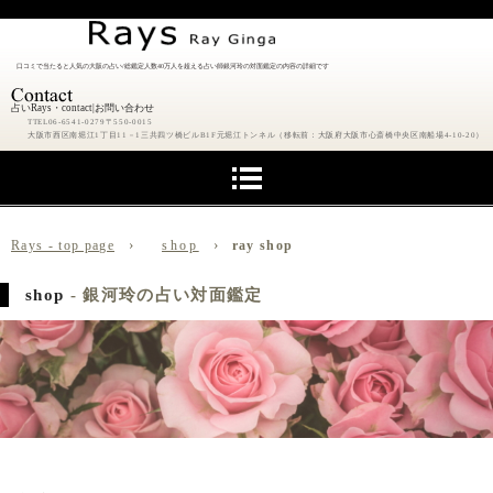
口コミで当たると人気の大阪の占い/総鑑定人数40万人を超える占い師銀河玲の対面鑑定の内容の詳細です
占いRays・contact|お問い合わせ
TTEL06-6541-0279〒550-0015
大阪市西区南堀江1丁目11－1三共四ツ橋ビルB1F元堀江トンネル（移転前：大阪府大阪市心斎橋中央区南船場4-10-20）
›
›
Rays - top page
shop
ray shop
shop
- 銀河玲の占い対面鑑定