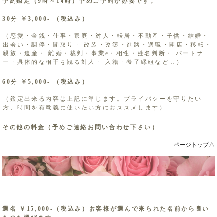
予約鑑定（9時～14時）予めご予約が必要です。
30分 ￥3,000- （税込み）
（恋愛・金銭・仕事・家庭・対人・転居・不動産・子供・結婚・
出会い・調停・間取り・ 改装・改築・進路・適職・開店・移転・
親族・遺産・​ 離婚・裁判・事業e・相性・姓名判断・ パートナ
ー・具体的な相手を観る対人・ 入籍・養子縁組など…） ​
60分 ￥5,000- （税込み）
（鑑定出来る内容は上記に準じます。プライバシーを守りたい
方、時間を有意義に使いたい方におススメします）
その他の料金（予めご連絡お問い合わせ下さい）
ページトップ△
選名 ￥15,000-（税込み）お客様が選んで来られた名前から良い