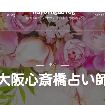
RayGingaBlog
blog
conta
銀河玲からの幸せに生きるための秘訣
タグ
大阪心斎橋占い