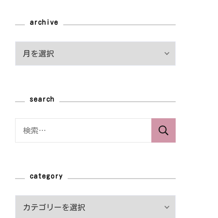
archive
archive
search
検
索:
category
category