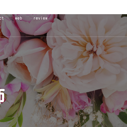
ct
web
review
師