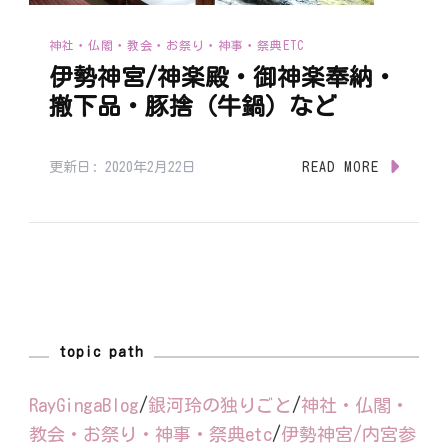
神社・仏閣・教会・お祭り・神事・祭典ETC
伊勢神宮/神楽殿・御神楽奉納・
撤下品・豚捨（牛鍋）など
更新日:
2020年2月22日
READ MORE
topic path
RayGingaBlog
/
銀河玲の独りごと
/
神社・仏閣・
教会・お祭り・神事・祭典etc
/
伊勢神宮/内宮参