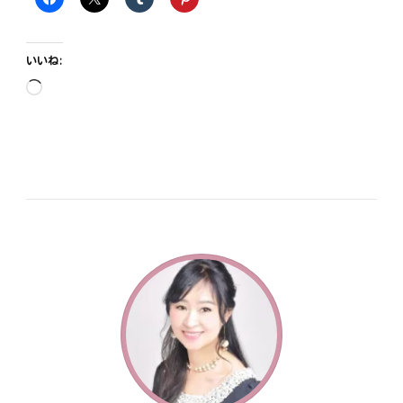
いいね:
読
み
込
み
中…