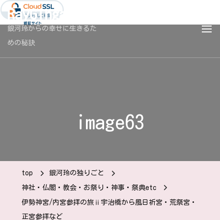
RayGingaBlog
銀河玲からの幸せに生きるた
めの秘訣
image63
top
銀河玲の独りごと
神社・仏閣・教会・お祭り・神事・祭典etc
伊勢神宮/内宮参拝の旅ⅱ宇治橋から風日祈宮・荒祭宮・
正宮参拝など