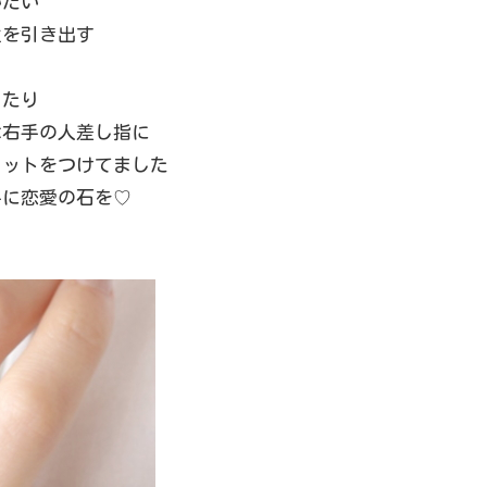
いたい
性を引き出す
したり
は右手の人差し指に
ドットをつけてました
手に恋愛の石を♡