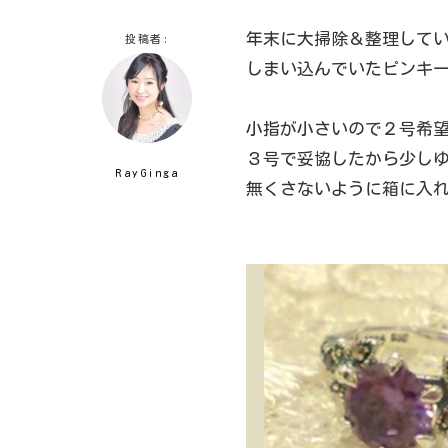
年末に大掃除＆整理して
投稿者:
しまい込んでいたピンキ
小指が小さいので２号希
３号で妥協したから少し
RayGinga
無くさないように箱に入