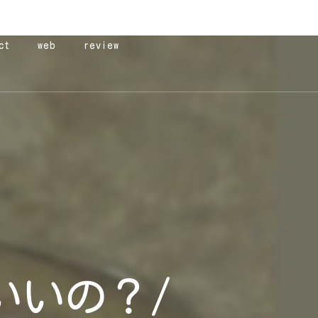
ct
web
review
いいの？/