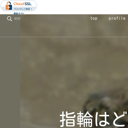
top
profile
検索
指輪はど