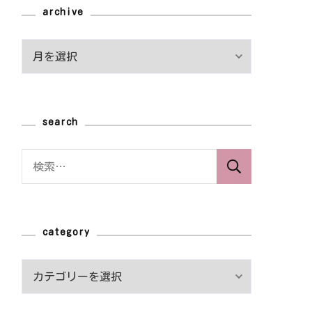
archive
archive
search
検
索:
category
category