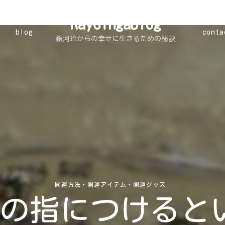
RayGingaBlog
blog
conta
銀河玲からの幸せに生きるための秘訣
開運方法・開運アイテム・開運グッズ
の指につけると