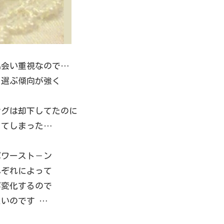
出会い重視なので…
り選ぶ傾向が強く
ングは却下してたのに
ってしまった…
パワースト－ン
れぞれによって
が変化するので
いのです …