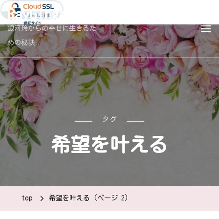
RayGingaBlog
銀河玲からの幸せに生きるた
めの秘訣
タグ
希望を叶える
top
希望を叶える
(ページ 2)