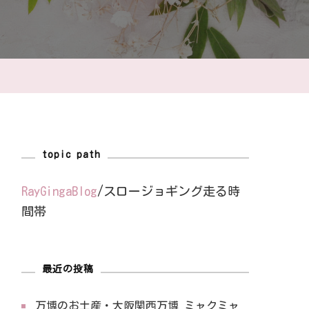
topic path
RayGingaBlog
/
スロージョギング走る時
間帯
最近の投稿
万博のお土産・大阪関西万博 ミャクミャ