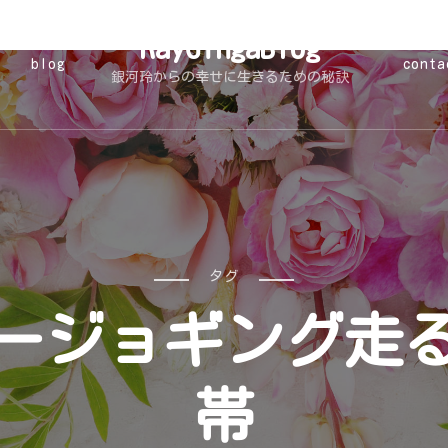
RayGingaBlog
blog
conta
銀河玲からの幸せに生きるための秘訣
タグ
ージョギング走
帯