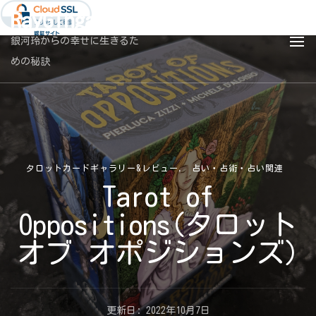
RayGingaBlog
銀河玲からの幸せに生きるた
めの秘訣
タロットカードギャラリー&レビュー
占い・占術・占い関連
Tarot of
Oppositions(タロット
オブ オポジションズ)
更新日:
2022年10月7日