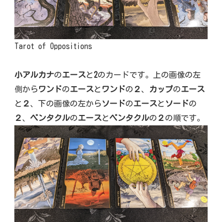
Tarot of Oppositions
小アルカナ
の
エース
と
2
のカードです。上の画像の左
側から
ワンド
の
エース
と
ワンド
の
２
、
カップ
の
エース
と
２
、下の画像の左から
ソード
の
エース
と
ソード
の
２
、
ペンタクル
の
エース
と
ペンタクル
の
２
の順です。