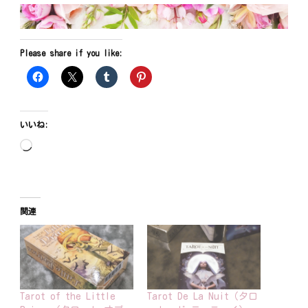
Please share if you like:
いいね:
読
み
込
み
関連
中…
Tarot of the Little
Tarot De La Nuit（タロ