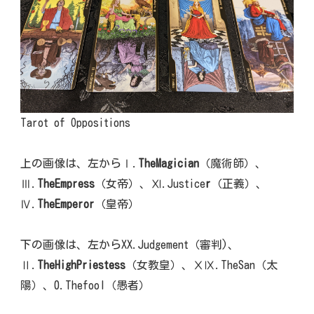
Tarot of Oppositions
上の画像は、左からⅠ.
TheMagician
（魔術師）、
Ⅲ.
TheEmpress
（女帝）、Ⅺ.Justice
r
（正義）、
Ⅳ.
TheEmperor
（皇帝）
下の画像は、左からXX.Judgement（審判)、
Ⅱ.
TheHighPriestess
（女教皇）、ⅩⅨ.TheSan（太
陽）、0.Thefool（愚者）